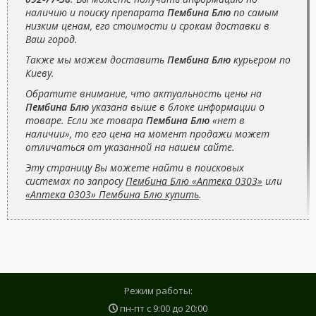
наличию и поиску препарата
Пембина Блю
по самым
низким ценам, его стоимости и срокам доставки в
Ваш город.
Также мы можем доставить
Пембина Блю
курьером по
Киеву.
Обратите внимание, что актуальность цены на
Пембина Блю
указана выше в блоке информации о
товаре. Если же товара
Пембина Блю
«нет в
наличии», то его цена на момент продажи может
отличаться от указанной на нашем сайте.
Эту страницу Вы можете найти в поисковых
системах по запросу
Пембина Блю «Аптека 0303»
или
«Аптека 0303» Пембина Блю купить
.
Режим работы:
пн-пт с
9:00
до
20:00