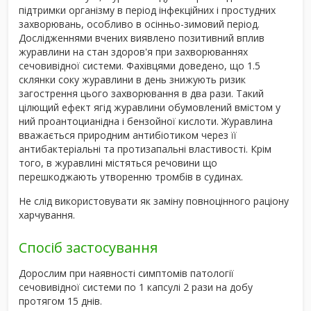
підтримки організму в період інфекційних і простудних
захворювань, особливо в осінньо-зимовий період.
Дослідженнями вчених виявлено позитивний вплив
журавлини на стан здоров'я при захворюваннях
сечовивідної системи. Фахівцями доведено, що 1.5
склянки соку журавлини в день знижують ризик
загострення цього захворювання в два рази. Такий
цілющий ефект ягід журавлини обумовлений вмістом у
ний проантоцианідна і бензойної кислоти. Журавлина
вважається природним антибіотиком через її
антибактеріальні та протизапальні властивості. Крім
того, в журавлині містяться речовини що
перешкоджають утворенню тромбів в судинах.
Не слід використовувати як заміну повноцінного раціону
харчування.
Спосіб застосування
Дорослим при наявності симптомів патології
сечовивідної системи по 1 капсулі 2 рази на добу
протягом 15 днів.