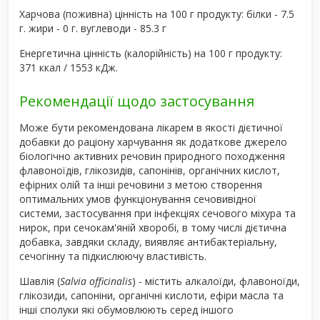
Харчова (поживна) цінність на 100 г продукту: білки - 7.5
г. жири - 0 г. вуглеводи - 85.3 г
Енергетична цінність (калорійність) на 100 г продукту:
371 ккал / 1553 кДж.
Рекомендації щодо застосування
Може бути рекомендована лікарем в якості дієтичної
добавки до раціону харчування як додаткове джерело
біологічно активних речовин природного походження
флавоноїдів, глікозидів, сапонінів, органічних кислот,
ефірних олій та інші речовини з метою створення
оптимальних умов функціонування сечовивідної
системи, застосування при інфекціях сечового міхура та
нирок, при сечокам'яній хворобі, в тому числі дієтична
добавка, завдяки складу, виявляє антибактеріальну,
сечогінну та підкислюючу властивість.
Шавлія (
Salvia officinalis
) - містить алкалоїди, флавоноїди,
глікозиди, сапоніни, органічні кислоти, ефіри масла та
інші сполуки які обумовлюють серед іншого