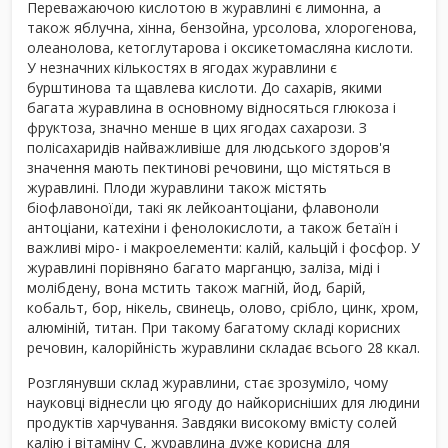
Переважаючою кислотою в журавлині є лимонна, а
також яблучна, хінна, бензойна, урсолова, хлорогенова,
олеанолова, кетоглутарова і оксикетомасляна кислоти.
У незначних кількостях в ягодах журавлини є
бурштинова та щавлева кислоти. До сахарів, якими
багата журавлина в основному відносяться глюкоза і
фруктоза, значно менше в цих ягодах сахарози. З
полісахаридів найважливіше для людського здоров'я
значення мають пектинові речовини, що містяться в
журавлині. Плоди журавлини також містять
біофлавоноїди, такі як лейкоантоціани, флавоноли
антоціани, катехіни і фенолокислоти, а також бетаїн і
важливі міро- і макроелементи: калій, кальцій і фосфор. У
журавлині порівняно багато марганцю, заліза, міді і
молібдену, вона мстить також магній, йод, барій,
кобальт, бор, нікель, свинець, олово, срібло, цинк, хром,
алюміній, титан. При такому багатому складі корисних
речовин, калорійність журавлини складає всього 28 ккал.
Розглянувши склад журавлини, стає зрозуміло, чому
науковці віднесли цю ягоду до найкорисніших для людини
продуктів харчування. Завдяки високому вмісту солей
калію і вітаміну С, журавлина дуже корисна для