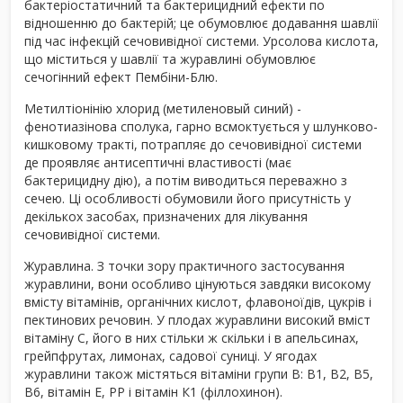
бактеріостатичний та бактерицидний ефекти по
відношенню до бактерій; це обумовлює додавання шавлії
під час інфекцій сечовивідної системи. Урсолова кислота,
що міститься у шавлії та журавлині обумовлює
сечогінний ефект Пембіни-Блю.
Метилтіонінію хлорид (метиленовый синий) -
фенотиазінова сполука, гарно всмоктується у шлунково-
кишковому тракті, потрапляє до сечовивідної системи
де проявляє антисептичні властивості (має
бактерицидну дію), а потім виводиться переважно з
сечею. Ці особливості обумовили його присутність у
декількох засобах, призначених для лікування
сечовивідної системи.
Журавлина. З точки зору практичного застосування
журавлини, вони особливо цінуються завдяки високому
вмісту вітамінів, органічних кислот, флавоноїдів, цукрів і
пектинових речовин. У плодах журавлини високий вміст
вітаміну С, його в них стільки ж скільки і в апельсинах,
грейпфрутах, лимонах, садової суниці. У ягодах
журавлини також містяться вітаміни групи В: В1, В2, В5,
В6, вітамін Е, РР і вітамін К1 (філлохинон).