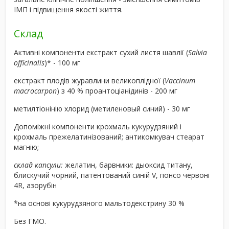
ІМП і підвищення якості життя.
Склад
Активні компоненти екстракт сухий листя шавлії (
Salvia
officinalis
)* - 100 мг
екстракт плодів журавлини великоплідної (
Vaccinum
macrocarpon
) з 40 % проантоціанідинів - 200 мг
метилтіонінію хлорид (метиленовый синий) - 30 мг
Допоміжні компоненти крохмаль кукурудзяний і
крохмаль прежелатинізований; антикомкувач стеарат
магнію;
склад капсули:
желатин, барвники: дыоксид титану,
блискучий чорний, патентований синій V, понсо червоні
4R, азорубін
*на основі кукурудзяного мальтодекстрину 30 %
Без ГМО.