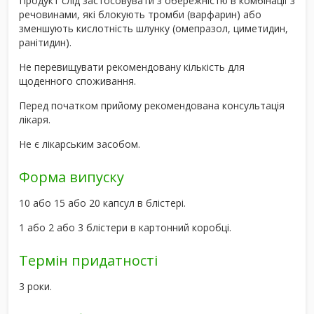
Продукт слід застосовувати з обережністю в комбінації з
речовинами, які блокують тромби (варфарин) або
зменшують кислотність шлунку (омепразол, циметидин,
ранітидин).
Не перевищувати рекомендовану кількість для
щоденного споживання.
Перед початком прийому рекомендована консультація
лікаря.
Не є лікарським засобом.
Форма випуску
10 або 15 або 20 капсул в блістері.
1 або 2 або 3 блістери в картонний коробці.
Термін придатності
3 роки.