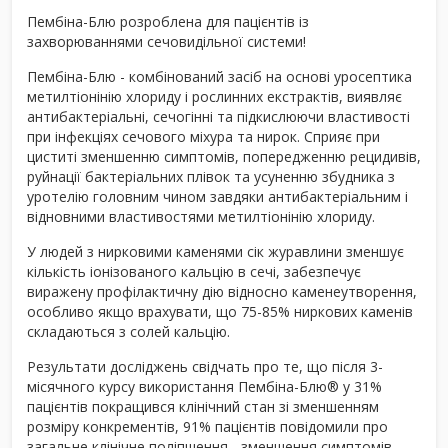
Пембіна-Блю розроблена для пацієнтів із
захворюваннями сечовидільної системи!
Пембіна-Блю - комбінований засіб на основі уросептика
метилтіонінію хлориду і рослинних екстрактів, виявляє
антибактеріальні, сечогінні та підкислюючи властивості
при інфекціях сечового міхура та нирок. Сприяє при
циститі зменшенню симптомів, попередженню рецидивів,
руйнації бактеріальних плівок та усуненню збудника з
уротелію головним чином завдяки антибактеріальним і
відновними властивостями метилтіонінію хлориду.
У людей з нирковими каменями сік журавлини зменшує
кількість іонізованого кальцію в сечі, забезпечує
виражену профілактичну дію відносно каменеутворення,
особливо якщо врахувати, що 75-85% ниркових каменів
складаються з солей кальцію.
Результати досліджень свідчать про те, що після 3-
місячного курсу використання Пембіна-Блю® у 31%
пацієнтів покращився клінічний стан зі зменшенням
розміру конкрементів, 91% пацієнтів повідомили про
загальне клінічне поліпшення - зменшення симптомів