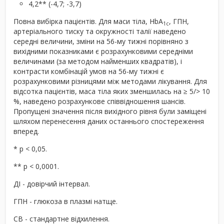
4,2** (-4,7; -3,7)
Повна вибірка пацієнтів. Для маси тіла, HbA
, ГПН,
1c
артеріального тиску та окружності талії наведено
середні величини, зміни на 56-му тижні порівняно з
вихідними показниками є розрахунковими середніми
величинами (за методом найменших квадратів), і
контрасти комбінацій умов на 56-му тижні є
розрахунковими різницями між методами лікування. Для
відсотка пацієнтів, маса тіла яких зменшилась на ≥ 5/> 10
%, наведено розрахункове співвідношення шансів.
Пропущені значення після вихідного рівня були заміщені
шляхом перенесення даних останнього спостереження
вперед.
* p < 0,05.
** p < 0,0001.
ДІ - довірчий інтервал.
ГПН - глюкоза в плазмі натще.
СВ - стандартне відхилення.