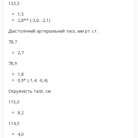
123,3
1,5
2,8** (-3,6; -2,1)
Діастолічний артеріальний тиск, мм рт. ст.
78,7
2,7
78,9
1,8
0,9* (-1,4; -0,4)
Окружність талії, см
115,0
8,2
114,5
4,0