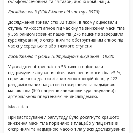
сульфонілсечовина та глітазон, або їх комбінацій.
Дослідження 3 (SCALE Апное під час сну - 3970):
Дослідження тривалістю 32 тижні, в якому оцінювали
ступінь тяжкості апное під час сну та зниження маси тіла
у 359 рандомізованих пацієнтів (276 пацієнтів завершили
курс лікування) з ожирінням та обструктивним апное під
час сну середнього або тяжкого ступеня.
Дослідження 4 (SCALE Підтримуюче лікування - 1923):
У дослідженні тривалістю 56 тижнів оцінювали
підтримуюче лікування після зменшення маси тіла ≥5 %,
спричиненого дієтою зі зниженою калорійністю, у 422
рандомізованих пацієнтів із ожирінням та надмірною
масою тіла (305 пацієнтів завершили курс лікування) і
артеріальною гіпертензією чи дисліпідемією.
Маса тіла
При застосуванні ліраглутиду було досягнуто кращого
зниження маси тіла порівняно з плацебо у пацієнтів із
ожирінням та надмірною масою тіла у всіх досліджуваних