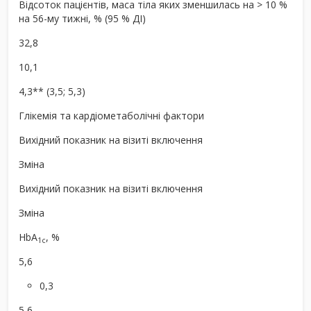
Відсоток пацієнтів, маса тіла яких зменшилась на > 10 %
на 56-му тижні, % (95 % ДІ)
32,8
10,1
4,3** (3,5; 5,3)
Глікемія та кардіометаболічні фактори
Вихідний показник на візиті включення
Зміна
Вихідний показник на візиті включення
Зміна
HbA
, %
1c
5,6
0,3
5,6