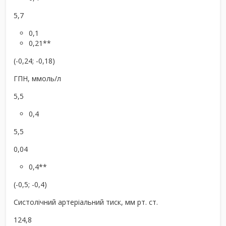
5,7
0,1
0,21**
(-0,24; -0,18)
ГПН, ммоль/л
5,5
0,4
5,5
0,04
0,4**
(-0,5; -0,4)
Систолічний артеріальний тиск, мм рт. ст.
124,8