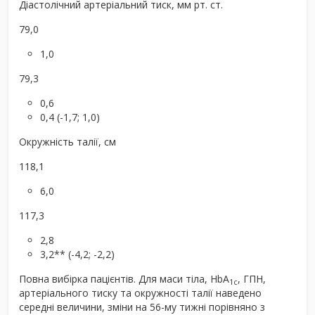
Діастолічний артеріальний тиск, мм рт. ст.
79,0
1,0
79,3
0,6
0,4 (-1,7; 1,0)
Окружність талії, см
118,1
6,0
117,3
2,8
3,2** (-4,2; -2,2)
Повна вибірка пацієнтів. Для маси тіла, HbA
, ГПН,
1c
артеріального тиску та окружності талії наведено
середні величини, зміни на 56-му тижні порівняно з