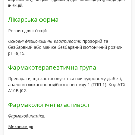
ін'єкцій.
Лікарська форма
Розчин для ін'єкцій.
Основні фізико-хімічні властивості:
прозорий та
безбарвний або майже безбарвний ізотонічний розчин;
рН=8,15.
Фармакотерапевтична група
Препарати, що застосовуються при цукровому діабеті,
аналоги глюкагоноподібного пептиду-1 (ГПП-1). Код ATХ
A10B J02.
Фармакологічні властивості
Фармакодинаміка.
Механізм дії