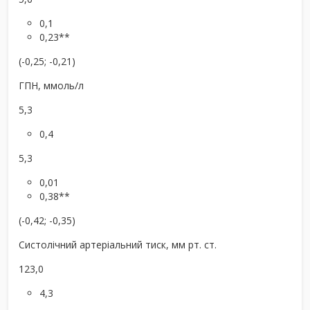
0,1
0,23**
(-0,25; -0,21)
ГПН, ммоль/л
5,3
0,4
5,3
0,01
0,38**
(-0,42; -0,35)
Систолічний артеріальний тиск, мм рт. ст.
123,0
4,3