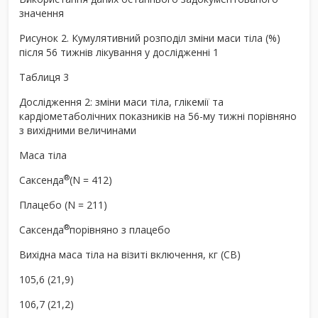
значення
Рисунок 2. Кумулятивний розподіл зміни маси тіла (%)
після 56 тижнів лікування у дослідженні 1
Таблиця 3
Дослідження 2: зміни маси тіла, глікемії та
кардіометаболічних показників на 56-му тижні порівняно
з вихідними величинами
Маса тіла
®
Саксенда
(N = 412)
Плацебо (N = 211)
®
Саксенда
порівняно з плацебо
Вихідна маса тіла на візиті включення, кг (СВ)
105,6 (21,9)
106,7 (21,2)