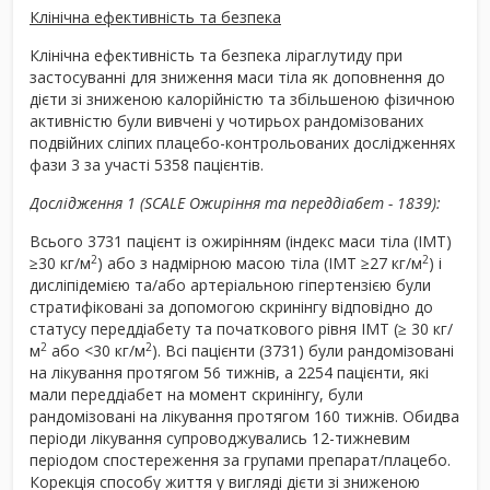
Клінічна ефективність та безпека
Клінічна ефективність та безпека ліраглутиду при
застосуванні для зниження маси тіла як доповнення до
дієти зі зниженою калорійністю та збільшеною фізичною
активністю були вивчені у чотирьох рандомізованих
подвійних сліпих плацебо-контрольованих дослідженнях
фази 3 за участі 5358 пацієнтів.
Дослідження 1 (SCALE Ожиріння та переддіабет - 1839):
Всього 3731 пацієнт із ожирінням (індекс маси тіла (ІМТ)
2
2
≥30 кг/м
) або з надмірною масою тіла (ІМТ ≥27 кг/м
) і
дисліпідемією та/або артеріальною гіпертензією були
стратифіковані за допомогою скринінгу відповідно до
статусу переддіабету та початкового рівня ІМТ (≥ 30 кг/
2
2
м
або <30 кг/м
). Всі пацієнти (3731) були рандомізовані
на лікування протягом 56 тижнів, а 2254 пацієнти, які
мали переддіабет на момент скринінгу, були
рандомізовані на лікування протягом 160 тижнів. Обидва
періоди лікування супроводжувались 12-тижневим
періодом спостереження за групами препарат/плацебо.
Корекція способу життя у вигляді дієти зі зниженою