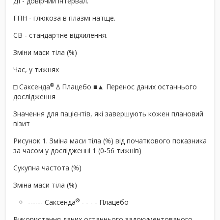
ДІ - довірчий інтервал.
ГПН - глюкоза в плазмі натще.
СВ - стандартне відхилення.
Зміни маси тіла (%)
Час, у тижнях
®
□ Саксенда
∆ Плацебо ■▲ Перенос даних останнього
дослідження
Значення для пацієнтів, які завершують кожен плановий
візит
Рисунок 1. Зміна маси тіла (%) від початкового показника
за часом у дослідженні 1 (0-56 тижнів)
Сукупна частота (%)
Зміна маси тіла (%)
®
------ Саксенда
- - - - Плацебо
Використання даних останнього задокументованого