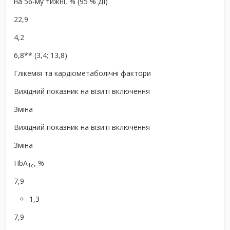
на 56-му тижні, % (95 % ДІ)
22,9
4,2
6,8** (3,4; 13,8)
Глікемія та кардіометаболічні фактори
Вихідний показник на візиті включення
Зміна
Вихідний показник на візиті включення
Зміна
HbA
, %
1c
7,9
1,3
7,9