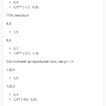
0,4
0,9** (-1,1; -0,8)
ГПН, ммоль/л
8,8
1,9
8,6
0,1
1,8** (-2,1; -1,4)
Систолічний артеріальний тиск, мм рт. ст.
128,9
3,0
129,2
0,4
2,6* (-4,6; -0,6)