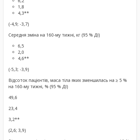
6,2
1,8
4,3**
(-4,9; -3,7)
Середня зміна на 160-му тижні, кг (95 % ДІ)
6,5
2,0
4,6**
(-5,3; -3,9)
Відсоток пацієнтів, маса тіла яких зменшилась на ≥ 5 %
на 160-му тижні, % (95 % ДІ)
49,6
23,4
3,2**
(2,6; 3,9)