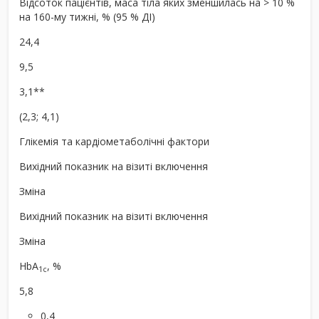
Відсоток пацієнтів, маса тіла яких зменшилась на > 10 %
на 160-му тижні, % (95 % ДІ)
24,4
9,5
3,1**
(2,3; 4,1)
Глікемія та кардіометаболічні фактори
Вихідний показник на візиті включення
Зміна
Вихідний показник на візиті включення
Зміна
HbA
, %
1c
5,8
0,4