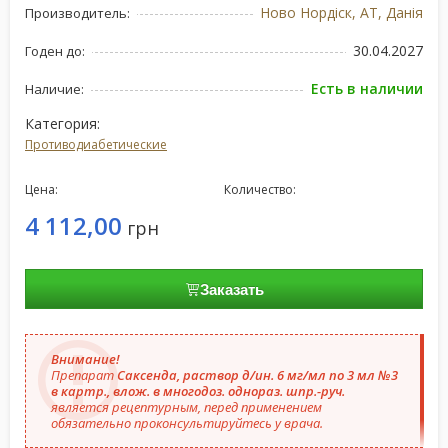
Ново Нордіск, АТ, Данія
Производитель:
30.04.2027
Годен до:
Есть в наличии
Наличие:
Категория:
Противодиабетические
Цена:
Количество:
4 112,00
грн
Заказать
Внимание!
Препарат
Саксенда, раствор д/ин. 6 мг/мл по 3 мл №3
в картр., влож. в многодоз. однораз. шпр.-руч.
является рецептурным, перед применением
обязательно проконсультируйтесь у врача.