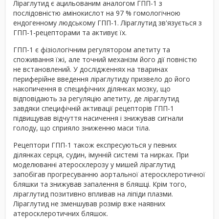
Ліраглутид є ацильованим аналогом ГПП-1 з
послідовністю амінокислот на 97 % гомологічною
ендогенному людському ГПП-1. Ліраглутид зв'язується з
ГПП-1-рецепторами та активує їх.
ГПП-1 є фізіологічним регулятором апетиту та
споживання їжі, але точний механізм його дії повністю
не встановлений. У дослідженнях на тваринах
периферійне введення ліраглутиду призвело до його
накопичення в специфічних ділянках мозку, що
відповідають за регуляцію апетиту, де ліраглутид
завдяки специфічній активації рецепторів ГПП-1
підвищував відчуття насичення і знижував сигнали
голоду, що сприяло зниженню маси тіла.
Рецептори ГПП-1 також експресуються у певних
ділянках серця, судин, імунній системі та нирках. При
моделюванні атеросклерозу у мишей ліраглутид
запобігав прогресуванню аортальної атеросклеротичної
бляшки та знижував запалення в бляшці. Крім того,
ліраглутид позитивно впливав на ліпіди плазми.
Ліраглутид не зменшував розмір вже наявних
атеросклеротичних бляшок.