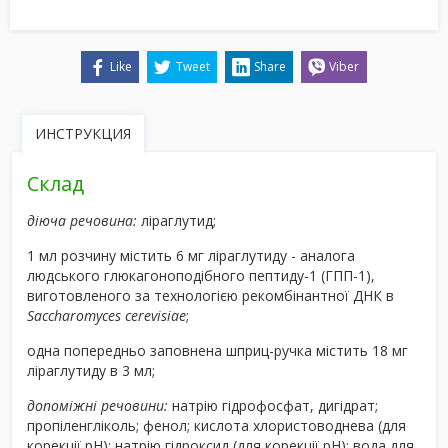
Like
Tweet
Share
Viber
ИНСТРУКЦИЯ
Склад
діюча речовина:
ліраглутид;
1 мл розчину містить 6 мг ліраглутиду - аналога
людського глюкагоноподібного пептиду-1 (ГПП-1),
виготовленого за технологією рекомбінантної ДНК в
Saccharomyces cerevisiae
;
одна попередньо заповнена шприц-ручка містить 18 мг
ліраглутиду в 3 мл;
допоміжні речовини:
натрію гідрофосфат, дигідрат;
пропіленгліколь; фенол; кислота хлористоводнева (для
корекції рН); натрію гідроксид (для корекції рН); вода для