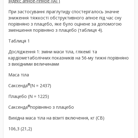
Індекс апное-гіпное (ІАГ)
При застосуванні ліраглутиду спостерігалось значне
зниження тяжкості обструктивного апное під час сну
порівняно з плацебо, яке було оцінене за допомогою
зменшення порівняно з плацебо (таблиця 4).
Таблиця 1
Дослідження 1: зміни маси тіла, глікемії та
кардіометаболічних показників на 56-му тижні порівняно
з вихідними величинами
Маса тіла
®
Саксенда
(N = 2437)
Плацебо (N = 1225)
®
Саксенда
порівняно з плацебо
Вихідна маса тіла на візиті включення, кг (СВ)
106,3 (21,2)