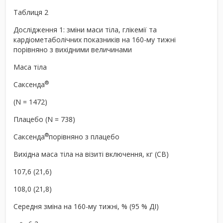
Таблиця 2
Дослідження 1: зміни маси тіла, глікемії та
кардіометаболічних показників на 160-му тижні
порівняно з вихідними величинами
Маса тіла
®
Саксенда
(N = 1472)
Плацебо (N = 738)
®
Саксенда
порівняно з плацебо
Вихідна маса тіла на візиті включення, кг (СВ)
107,6 (21,6)
108,0 (21,8)
Середня зміна на 160-му тижні, % (95 % ДІ)