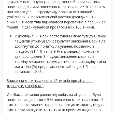
групах. У всіх популяціях дослідження більша частина
пацієнтів досягала зниження маси тіла на ≥5 % та >10 %
при застосуванні ліраглутиду порівняно з плацебо
(таблиці 1-3). У 160-тижневій частині дослідження 1
зниження маси тіла відбувалося переважно в перший рік
терапії і підтримувалося протягом всіх 160 тижнів.
У дослідженні 4 при застосуванні ліраглутиду більше
пацієнтів утримували результат зниження маси тіла,
досягнутий до початку лікування, порівняно з
плацебо (81,4 % та 48,9 % відповідно). Конкретні
дані досліджень 1-4 щодо зниження маси тіла,
терміну лікування та кумулятивного розподілу зміни
маси тіла (%) представлені в таблицях 1-5 і на
рисунках 1, 2 і 3.
Зниження маси тіла через 12 тижнів при лікуванні
ліраглутидом (3,0 мг)
Особами, які мали ранню відповідь на лікування, були
пацієнти, які досягли ≥ 5 % зниження маси тіла після 12
тижнів застосування терапевтичної дози ліраглутиду (4
тижні ескалації дози та 12 тижнів прийому лікувальної