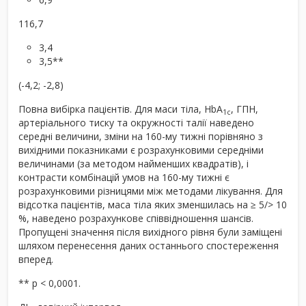
116,7
3,4
3,5**
(-4,2; -2,8)
Повна вибірка пацієнтів. Для маси тіла, HbA
, ГПН,
1c
артеріального тиску та окружності талії наведено
середні величини, зміни на 160-му тижні порівняно з
вихідними показниками є розрахунковими середніми
величинами (за методом найменших квадратів), і
контрасти комбінацій умов на 160-му тижні є
розрахунковими різницями між методами лікування. Для
відсотка пацієнтів, маса тіла яких зменшилась на ≥ 5/> 10
%, наведено розрахункове співвідношення шансів.
Пропущені значення після вихідного рівня були заміщені
шляхом перенесення даних останнього спостереження
вперед.
** p < 0,0001.