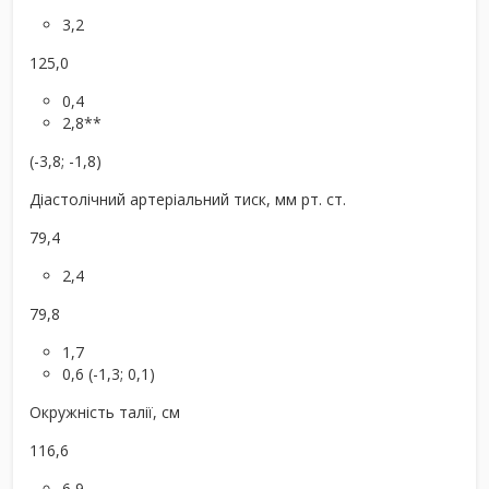
3,2
125,0
0,4
2,8**
(-3,8; -1,8)
Діастолічний артеріальний тиск, мм рт. ст.
79,4
2,4
79,8
1,7
0,6 (-1,3; 0,1)
Окружність талії, см
116,6
6,9