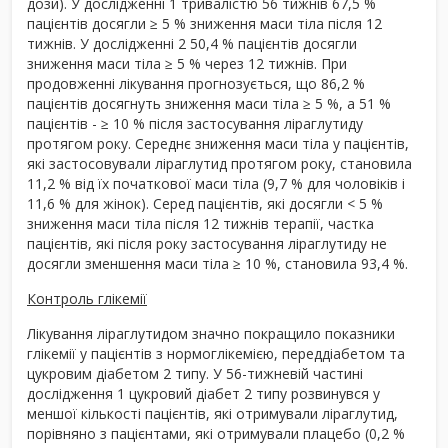
дози). У дослідженні 1 тривалістю 56 тижнів 67,5 %
пацієнтів досягли ≥ 5 % зниження маси тіла після 12
тижнів. У дослідженні 2 50,4 % пацієнтів досягли
зниження маси тіла ≥ 5 % через 12 тижнів. При
продовженні лікування прогнозується, що 86,2 %
пацієнтів досягнуть зниження маси тіла ≥ 5 %, а 51 %
пацієнтів - ≥ 10 % після застосування ліраглутиду
протягом року. Середнє зниження маси тіла у пацієнтів,
які застосовували ліраглутид протягом року, становила
11,2 % від їх початкової маси тіла (9,7 % для чоловіків і
11,6 % для жінок). Серед пацієнтів, які досягли < 5 %
зниження маси тіла після 12 тижнів терапії, частка
пацієнтів, які після року застосування ліраглутиду не
досягли зменшення маси тіла ≥ 10 %, становила 93,4 %.
Контроль глікемії
Лікування ліраглутидом значно покращило показники
глікемії у пацієнтів з нормоглікемією, переддіабетом та
цукровим діабетом 2 типу. У 56-тижневій частині
дослідження 1 цукровий діабет 2 типу розвинувся у
меншої кількості пацієнтів, які отримували ліраглутид,
порівняно з пацієнтами, які отримували плацебо (0,2 %