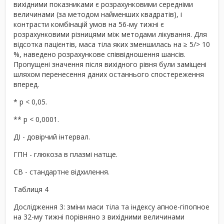
вихідними показниками є розрахунковими середніми
величинами (за методом найменших квадратів), і
контрасти комбінацій умов на 56-му тижні є
розрахунковими різницями між методами лікування. Для
відсотка пацієнтів, маса тіла яких зменшилась на ≥ 5/> 10
%, наведено розрахункове співвідношення шансів.
Пропущені значення після вихідного рівня були заміщені
шляхом перенесення даних останнього спостереження
вперед.
* p < 0,05.
** p < 0,0001.
ДІ - довірчий інтервал.
ГПН - глюкоза в плазмі натще.
СВ - стандартне відхилення.
Таблиця 4
Дослідження 3: зміни маси тіла та індексу апное-гіпопное
на 32-му тижні порівняно з вихідними величинами