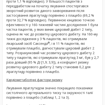
проти 1,1 % відповідно). У більшості пацієнтів з
переддіабетом на початку лікування спостерігався
зворотний розвиток даного захворювання після
застосування ліраглутиду порівняно з плацебо (69,2 %
проти 32,7 % відповідно). Первинною кінцевою точкою
ефективності у 160-тижневій частині дослідження 1 була
частка пацієнтів, у яких виник цукровий діабет 2 типу,
оцінена як час до розвитку цукрового діабету. На 160-му
тижні дослідження у 3 % пацієнтів, які отримували
®
лікарський засіб Саксенда
, і в 11 % пацієнтів, які
отримували плацебо, діагностували цукровий діабет 2
типу. Розрахунковий час розвитку цукрового діабету 2
типу у пацієнтів, які отримували ліраглутид 3 мг, був у 2,7
раза довший (95 % ДІ [1,9; 3,9]), а коефіцієнт ризику
розвитку цукрового діабету 2 типу становив 0,2 для
ліраглутиду порівняно з плацебо.
Кардіометаболічні фактори ризику
Лікування ліраглутидом значно покращило показники
систолічного артеріального тиску та окружності талії
порівняно з плацебо (таблиці 1, 2 та 3).