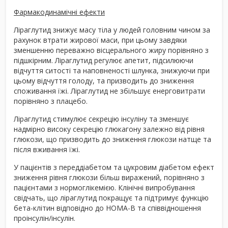
Фармакодинамічні ефекти
Ліраглутид знижує масу тіла у людей головним чином за
рахунок втрати жирової маси, при цьому завдяки
зменшенню переважно вісцерального жиру порівняно з
підшкірним. Ліраглутид регулює апетит, підсилюючи
відчуття ситості та наповненості шлунка, знижуючи при
цьому відчуття голоду, та призводить до зниження
споживання їжі. Ліраглутид не збільшує енерговитрати
порівняно з плацебо.
Ліраглутид стимулює секрецію інсуліну та зменшує
надмірно високу секрецію глюкагону залежно від рівня
глюкози, що призводить до зниження глюкози натще та
після вживання їжі.
У пацієнтів з переддіабетом та цукровим діабетом ефект
зниження рівня глюкози більш виражений, порівняно з
пацієнтами з нормоглікемією. Клінічні випробування
свідчать, що ліраглутид покращує та підтримує функцію
бета-клітин відповідно до НОМА-В та співвідношення
проінсулін/інсулін.