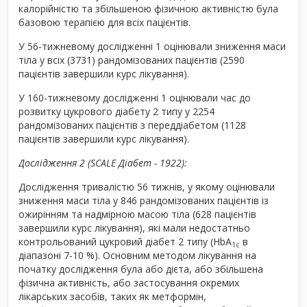
калорійністю та збільшеною фізичною активністю була
базовою терапією для всіх пацієнтів.
У 56-тижневому дослідженні 1 оцінювали зниження маси
тіла у всіх (3731) рандомізованих пацієнтів (2590
пацієнтів завершили курс лікування).
У 160-тижневому дослідженні 1 оцінювали час до
розвитку цукрового діабету 2 типу у 2254
рандомізованих пацієнтів з переддіабетом (1128
пацієнтів завершили курс лікування).
Дослідження 2 (SCALE Діабет - 1922):
Дослідження тривалістю 56 тижнів, у якому оцінювали
зниження маси тіла у 846 рандомізованих пацієнтів із
ожирінням та надмірною масою тіла (628 пацієнтів
завершили курс лікування), які мали недостатньо
контрольований цукровий діабет 2 типу (HbA
в
1c
діапазоні 7-10 %). Основним методом лікування на
початку дослідження була або дієта, або збільшена
фізична активність, або застосування окремих
лікарських засобів, таких як метформін,