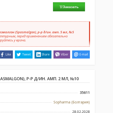
Заказать
змалгон (Spasmalgon), р-р д/ин. амп. 5 мл, №5
ептурным, перед применением обязательно
руйтесь у врача.
Like
Tweet
Share
Viber
E-mail
SMALGON), Р-Р Д/ИН. АМП. 2 МЛ, №10
35611
Sopharma (Болгария)
28.02.2028