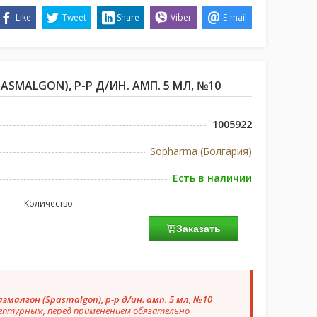
Like
Tweet
Share
Viber
E-mail
SMALGON), Р-Р Д/ИН. АМП. 5 МЛ, №10
1005922
Sopharma (Болгария)
Есть в наличии
Количество:
Заказать
змалгон (Spasmalgon), р-р д/ин. амп. 5 мл, №10
ептурным, перед применением обязательно