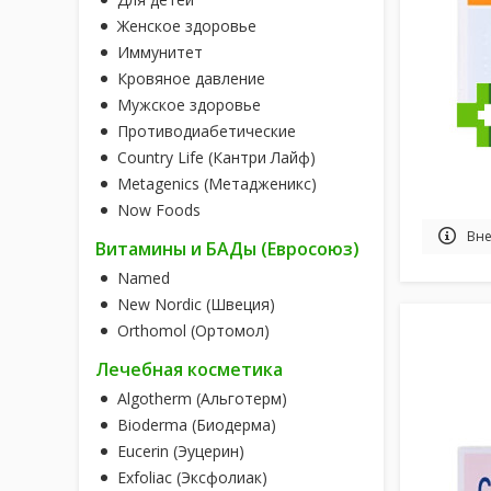
Женское здоровье
Иммунитет
Кровяное давление
Мужское здоровье
Противодиабетические
Country Life (Кантри Лайф)
Metagenics (Метадженикс)
Now Foods
Вне
Витамины и БАДы (Евросоюз)
Named
New Nordic (Швеция)
Orthomol (Ортомол)
Лечебная косметика
Algotherm (Альготерм)
Bioderma (Биодерма)
Eucerin (Эуцерин)
Exfoliac (Эксфолиак)