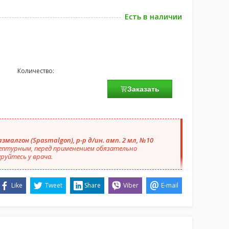
Есть в наличии
Количество:
Заказать
змалгон (Spasmalgon), р-р д/ин. амп. 2 мл, №10
ептурным, перед применением обязательно
руйтесь у врача.
Like
Tweet
Share
Viber
E-mail