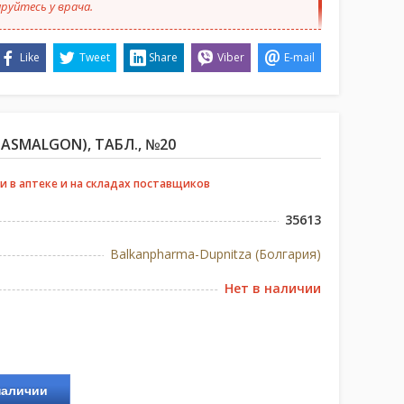
руйтесь у врача.
Like
Tweet
Share
Viber
E-mail
ASMALGON), ТАБЛ., №20
и в аптеке и на складах поставщиков
35613
Balkanpharma-Dupnitza (Болгария)
Нет в наличии
наличии