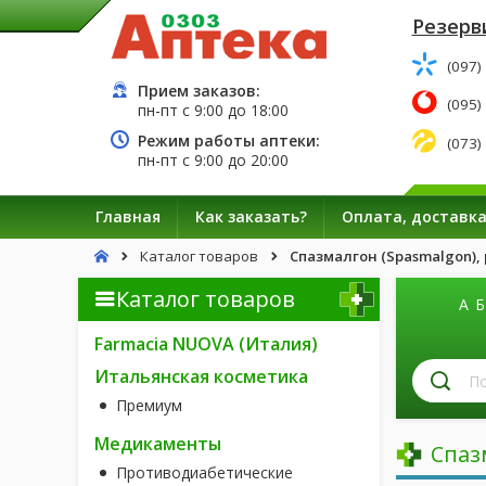
Резерв
(097)
Прием заказов:
(095)
пн-пт с
9:00
до
18:00
Режим работы аптеки:
(073)
пн-пт с
9:00
до
20:00
Главная
Как заказать?
Оплата, доставк
Каталог товаров
Спазмалгон (Spasmalgon), р
Каталог товаров
А
Б
Farmacia NUOVA (Италия)
П
Итальянская косметика
л
Премиум
п
н
Медикаменты
Спаз
Противодиабетические