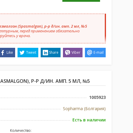
змалгон (Spasmalgon), р-р д/ин. амп. 2 мл, №5
ептурным, перед применением обязательно
руйтесь у врача.
Like
Tweet
Share
Viber
E-mail
SMALGON), Р-Р Д/ИН. АМП. 5 МЛ, №5
1005923
Sopharma (Болгария)
Есть в наличии
Количество: