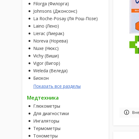
Filorga (Филорга)
Johnsons (Джонсонс)
La Roche-Posay (Ля Рош-Позе)
Laino (Лено)
Lierac (Лиерак)
Noreva (Норева)
Nuxe (Нюкс)
Vichy (Виши)
Vigor (Вигор)
Weleda (Веледа)
Биокон
Показать все разделы
Медтехника
Глюкометры
Вне
Для диагностики
Ингаляторы
Термометры
Тонометры