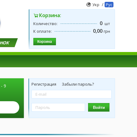
/
Укр
Рус
Корзина:
0
Количество:
шт
0,00
К оплате:
грн
Корзина
ОНОК
Регистрация
Забыли пароль?
 - 9
Войти