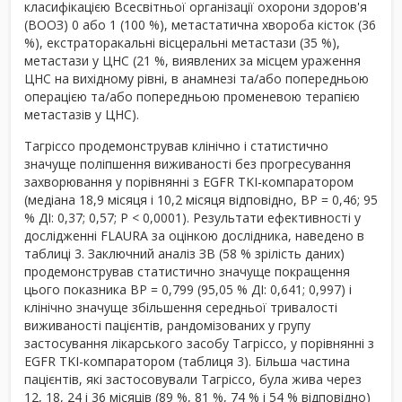
класифікацією Всесвітньої організації охорони здоров'я
(ВООЗ) 0 або 1 (100 %), метастатична хвороба кісток (36
%), екстраторакальні вісцеральні метастази (35 %),
метастази у ЦНС (21 %, виявлених за місцем ураження
ЦНС на вихідному рівні, в анамнезі та/або попередньою
операцією та/або попередньою променевою терапією
метастазів у ЦНС).
Тагріссо продемонстрував клінічно і статистично
значуще поліпшення виживаності без прогресування
захворювання у порівнянні з EGFR TKI-компаратором
(медіана 18,9 місяця і 10,2 місяця відповідно, ВР = 0,46; 95
% ДІ: 0,37; 0,57; P < 0,0001). Результати ефективності у
дослідженні FLAURA за оцінкою дослідника, наведено в
таблиці 3. Заключний аналіз ЗВ (58 % зрілість даних)
продемонстрував статистично значуще покращення
цього показника ВР = 0,799 (95,05 % ДІ: 0,641; 0,997) і
клінічно значуще збільшення середньої тривалості
виживаності пацієнтів, рандомізованих у групу
застосування лікарського засобу Тагріссо, у порівнянні з
EGFR TKІ-компаратором (таблиця 3). Більша частина
пацієнтів, які застосовували Тагріссо, була жива через
12, 18, 24 і 36 місяців (89 %, 81 %, 74 % і 54 % відповідно)