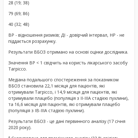
28 (19; 38)
79 (69; 86)
40 (32; 48)
ВР - відношення ризиків; ДІ - довірчий інтервал, НР - не
піддається розрахунку.
Результати ВБОЗ отримано на основі оцінки дослідника.
Значення ВР < 1 свідчить на користь лікарського засобу
Тагріссо.
Медіана подальшого спостереження за показником
ВБОЗ становила 22,1 місяця для пацієнтів, які
отримували Тагріссо, і 14,9 місяця для пацієнтів, які
отримували плацебо (популяція з II-IIIA стадією пухлини),
та 16,6 місяця для пацієнтів, які отримували плацебо
(популяція з IB-IIIA стадією пухлини).
Результати ВБОЗ - це дані первинного аналізу (17 січня
2020 року).
a