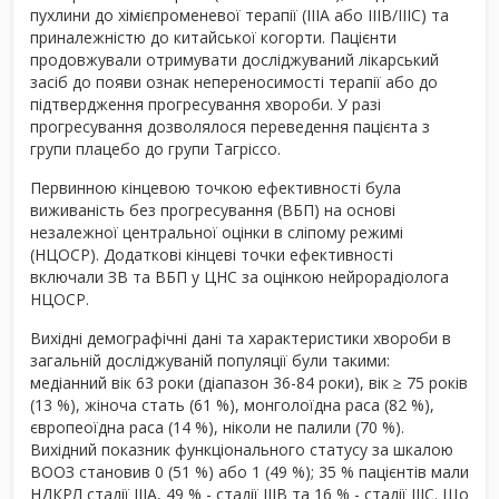
пухлини до хімієпроменевої терапії (IIIA або IIIB/IIIC) та
приналежністю до китайської когорти. Пацієнти
продовжували отримувати досліджуваний лікарський
засіб до появи ознак непереносимості терапії або до
підтвердження прогресування хвороби. У разі
прогресування дозволялося переведення пацієнта з
групи плацебо до групи Тагріссо.
Первинною кінцевою точкою ефективності була
виживаність без прогресування (ВБП) на основі
незалежної центральної оцінки в сліпому режимі
(НЦОСР). Додаткові кінцеві точки ефективності
включали ЗВ та ВБП у ЦНС за оцінкою нейрорадіолога
НЦОСР.
Вихідні демографічні дані та характеристики хвороби в
загальній досліджуваній популяції були такими:
медіанний вік 63 роки (діапазон 36-84 роки), вік ≥ 75 років
(13 %), жіноча стать (61 %), монголоїдна раса (82 %),
європеоїдна раса (14 %), ніколи не палили (70 %).
Вихідний показник функціонального статусу за шкалою
ВООЗ становив 0 (51 %) або 1 (49 %); 35 % пацієнтів мали
НДКРЛ стадії IIIA, 49 % - стадії IIIB та 16 % - стадії IIIC. Що