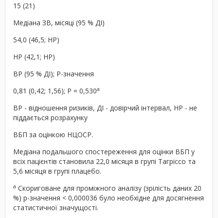
15 (21)
Медіана ЗВ, місяці (95 % ДІ)
54,0 (46,5; НР)
НР (42,1; НР)
ВР (95 % ДІ); P-значення
a
0,81 (0,42; 1,56); P = 0,530
ВР - відношення ризиків, ДІ - довірчий інтервал, НР - не
піддається розрахунку
ВБП за оцінкою НЦОСР.
Медіана подальшого спостереження для оцінки ВБП у
всіх пацієнтів становила 22,0 місяця в групі Тагріссо та
5,6 місяця в групі плацебо.
a
Скориговане для проміжного аналізу (зрілість даних 20
%) p-значення < 0,000036 було необхідне для досягнення
статистичної значущості.