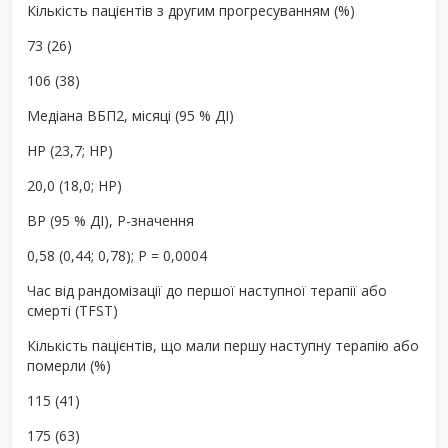
Кількість пацієнтів з другим прогресуванням (%)
73 (26)
106 (38)
Медіана ВБП2, місяці (95 % ДІ)
НР (23,7; НР)
20,0 (18,0; НР)
ВР (95 % ДІ), P-значення
0,58 (0,44; 0,78); P = 0,0004
Час від рандомізації до першої наступної терапії або
смерті (TFST)
Кількість пацієнтів, що мали першу наступну терапію або
померли (%)
115 (41)
175 (63)