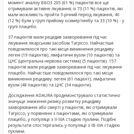
момент аналізу ВБОЗ 205 (61 %) пацієнтів все ще
отримували активне лікування; із 73 (11 %) пацієнтів, які
мали можливість пройти 3-річний період лікування, 40
(12 %) були у групі прийому осимертинібу та 33 (10 %) - у
групі плацебо.
37 пацієнтів мали рецидив захворювання під час
лікування лікарським засобом Тагріссо. Найчастіше
повідомлялося про такі місця виникнення рецидиву:
легені (19 пацієнтів); лімфатичні вузли (10 пацієнтів) та
ЦНС (центральна нервова система) (5 пацієнтів). 157
пацієнтів мали рецидив захворювання під час лікування
плацебо. Найчастіше повідомлялося про такі місця
виникнення рецидиву: легені (61 пацієнт); лімфатичні
вузли (48 пацієнтів) та ЦНС (34 пацієнти).
Дослідження ADAURA продемонструвало статистично
значуще зниження ризику розвитку рецидиву
захворювання або смерті у пацієнтів, які отримували
Тагріссо, у порівнянні з пацієнтами, які отримували
плацебо, у популяції з II-IIIA стадією пухлини. Подібні
результати спостерігались у популяції з IB-IIIA стадією
пухлини.