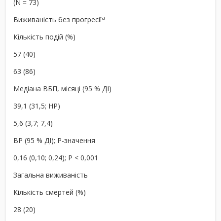
(N = 73)
a
Виживаність без прогресії
Кількість подій (%)
57 (40)
63 (86)
Медіана ВБП, місяці (95 % ДІ)
39,1 (31,5; НР)
5,6 (3,7; 7,4)
ВР (95 % ДІ); P-значення
0,16 (0,10; 0,24); P < 0,001
Загальна виживаність
Кількість смертей (%)
28 (20)