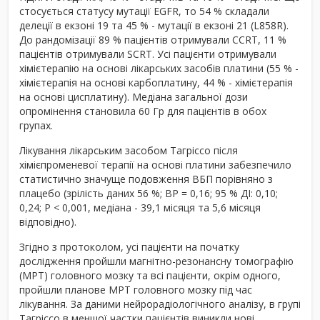
стосується статусу мутації EGFR, то 54 % складали
делеції в екзоні 19 та 45 % - мутації в екзоні 21 (L858R).
До рандомізації 89 % пацієнтів отримували CCRT, 11 %
пацієнтів отримували SCRT. Усі пацієнти отримували
хімієтерапію на основі лікарських засобів платини (55 % -
хімієтерапія на основі карбоплатину, 44 % - хімієтерапія
на основі цисплатину). Медіана загальної дози
опромінення становила 60 Гр для пацієнтів в обох
групах.
Лікування лікарським засобом Тагріссо після
хімієпроменевої терапії на основі платини забезпечило
статистично значуще подовження ВБП порівняно з
плацебо (зрілість даних 56 %; ВР = 0,16; 95 % ДІ: 0,10;
0,24; P < 0,001, медіана - 39,1 місяця та 5,6 місяця
відповідно).
Згідно з протоколом, усі пацієнти на початку
дослідження пройшли магнітно-резонансну томографію
(МРТ) головного мозку та всі пацієнти, окрім одного,
пройшли планове МРТ головного мозку під час
лікування. За даними нейрорадіологічного аналізу, в групі
Тагріссо в меншої частки пацієнтів виникли нові