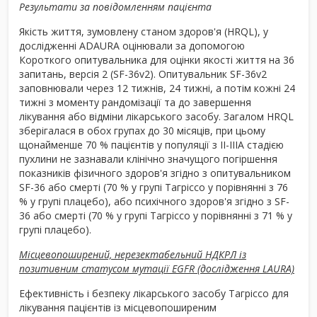
Результати за повідомленням пацієнта
Якість життя, зумовлену станом здоров'я (HRQL), у
дослідженні ADAURA оцінювали за допомогою
Короткого опитувальника для оцінки якості життя на 36
запитань, версія 2 (SF-36v2). Опитувальник SF-36v2
заповнювали через 12 тижнів, 24 тижні, а потім кожні 24
тижні з моменту рандомізації та до завершення
лікування або відміни лікарського засобу. Загалом HRQL
зберігалася в обох групах до 30 місяців, при цьому
щонайменше 70 % пацієнтів у популяції з II-IIIA стадією
пухлини не зазнавали клінічно значущого погіршення
показників фізичного здоров'я згідно з опитувальником
SF-36 або смерті (70 % у групі Тагріссо у порівнянні з 76
% у групі плацебо), або психічного здоров'я згідно з SF-
36 або смерті (70 % у групі Тагріссо у порівнянні з 71 % у
групі плацебо).
Місцевопоширений, нерезектабельний НДКРЛ із
позитивним статусом мутації EGFR (дослідження LAURA)
Ефективність і безпеку лікарського засобу Тагріссо для
лікування пацієнтів із місцевопоширеним