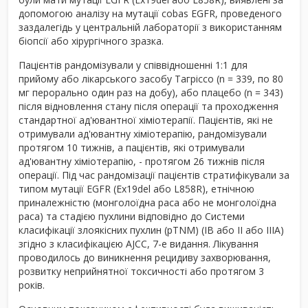
допомогою аналізу на мутації cobas EGFR, проведеного
заздалегідь у центральній лабораторії з використанням
біопсії або хірургічного зразка.
Пацієнтів рандомізували у співвідношенні 1:1 для
прийому або лікарського засобу Тагріссо (n = 339, по 80
мг перорально один раз на добу), або плацебо (n = 343)
після відновлення стану після операції та проходження
стандартної ад'ювантної хіміотерапії. Пацієнтів, які не
отримували ад'ювантну хіміотерапію, рандомізували
протягом 10 тижнів, а пацієнтів, які отримували
ад'ювантну хіміотерапію, - протягом 26 тижнів після
операції. Під час рандомізації пацієнтів стратифікували за
типом мутації EGFR (Ex19del або L858R), етнічною
приналежністю (монголоїдна раса або не монголоїдна
раса) та стадією пухлини відповідно до Системи
класифікації злоякісних пухлин (pTNM) (IB або II або IIIA)
згідно з класифікацією AJCC, 7-е видання. Лікування
проводилось до виникнення рецидиву захворювання,
розвитку неприйнятної токсичності або протягом 3
років.