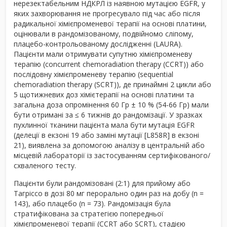
нерезектабельним НДКРЛ із наявною мутацією EGFR, у
яких захворювання не прогресувало під час або після
радикальної хімієпроменевої терапії на основі платини,
оцінювали в рандомізованому, подвійномо сліпому,
плацебо-контрольованому дослідженні (LAURA).
Пацієнти мали отримувати супутню хімієпроменеву
терапію (concurrent chemoradiation therapy (CCRT)) або
послідовну хімієпроменеву терапію (sequential
chemoradiation therapy (SCRT)), де принаймні 2 цикли або
5 щотижневих доз хімієтерапії на основі платини та
загальна доза опромінення 60 Гр ± 10 % (54-66 Гр) мали
бути отримані за ≤ 6 тижнів до рандомізації. У зразках
пухлинної тканини пацієнта мала бути мутація EGFR
(делеції в екзоні 19 або заміні мутації [L858R] в екзоні
21), виявлена за допомогою аналізу в центральній або
місцевій лабораторії із застосуванням сертифікованого/
схваленого тесту.
Пацієнти були рандомізовані (2:1) для прийому або
Тагріссо в дозі 80 мг перорально один раз на добу (n =
143), або плацебо (n = 73). Рандомізація була
стратифікована за стратегією попередньої
хімієпроменевої терапії (CCRT або SCRT), стадією