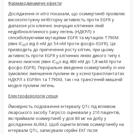
Фармакодинамічні ефекти
Дослідження
in vitro
показали, що осимертиніб проявляє
високопотужну інгібіторну активність проти EGFR у
діапазоні усіх клінічно значущих клітинних ліній
недрібноклітинного раку легень (НДКРЛ) з
сенсибілізуючими мутаціями EGFR та мутацією T790M
(явні IC
s від 6 нМ до 54 нМ проти фосфо-EGFR). Це
50
призводить до пригнічення росту клітин, при цьому
активність проти EGFR у клітинних лініях дикого типу є
значно нижчою (явні IC
s від 480 нМ до 1,8 мкМ проти
50
фосфо-EGFR). Пероральне введення осимертинібу
in vivo
зумовлює зменшення пухлини як у ксенотрансплантатах
НДКРЛ з EGFRm та T790M, так і на трансгенній мишачій
моделі пухлини легень.
Електрофізіологія серця
Ймовірність подовження інтервалу QTc під впливом
лікарського засобу Тагріссо оцінювали у 210 пацієнтів,
які приймали осимертиніб у дозі 80 мг на добу у
дослідженні AURA2. Щоб оцінити вплив осимертинібу на
інтервали QTc, записували серійні ЕКГ після