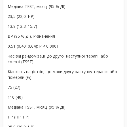
Медіана TFST, місяці (95 % ДІ)
23,5 (22,0; НР)
13,8 (12,3; 15,7)
ВР (95 % ДІ), P-значення
0,51 (0,40; 0,64); P < 0,0001
Час від рандомізації до другої наступної терапії або
смерті (TSST)
Кількість пацієнтів, що мали другу наступну терапію або
померли (%)
75 (27)
110 (40)
Медіана TSST, місяці (95 % ДІ)
НР (НР; НР)
25,9 (20,0; НР)