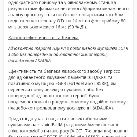
однократного прийому та у рівноважному стані. За
результатами фармакокінетичного/фармакодинамічного
аналізу прогнозується пов'язане з лікарським засобом
подовження інтервалу QTc на 14 мс на фоні прийому 80
мг з верхньою межею 16 мс (90 % ДІ).
Клінічна ефективність та безпека
Ад'ювантна терапія НДКРЛ з позитивною мутацією EGFR
з або без попередньої ад'ювантної хіміотерапії,
дослідження ADAURA
Ефективність та безпека лікарського засобу Тагріссо
для ад'ювантного лікування пацієнтів із НДКРЛ та
позитивною мутацією EGFR (Ex19del або L858R), які
перенесли повну резекцію пухлини, з або без
попередньої ад'ювантної хіміотерапії, були
продемонстровані в рандомізованому подвійно сліпому
плацебо-контрольованому дослідженні (ADAURA).
Придатні до участі пацієнти з резектабельними
пухлинами на стадії IB-IIIA (за даними Американської
спільної комісії з питань раку [AJCC], 7-е видання) повинні
були мати мутації EGFR (Ex19del або L858R), виявлені за