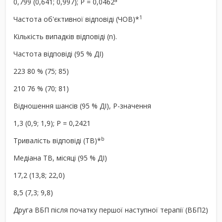
0,799 (0,641; 0,997); P = 0,0462
1
Частота об'єктивної відповіді (ЧОВ)*
Кількість випадків відповіді (n).
Частота відповіді (95 % ДІ)
223 80 % (75; 85)
210 76 % (70; 81)
Відношення шансів (95 % ДІ), P-значення
1,3 (0,9; 1,9); P = 0,2421
b
Тривалість відповіді (ТВ)
*
Медіана ТВ, місяці (95 % ДІ)
17,2 (13,8; 22,0)
8,5 (7,3; 9,8)
Друга ВБП після початку першої наступної терапії (ВБП2)