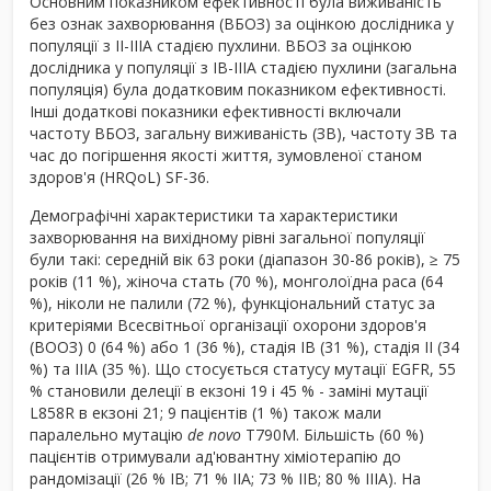
Основним показником ефективності була виживаність
без ознак захворювання (ВБОЗ) за оцінкою дослідника у
популяції з II-IIIA стадією пухлини. ВБОЗ за оцінкою
дослідника у популяції з IB-IIIA стадією пухлини (загальна
популяція) була додатковим показником ефективності.
Інші додаткові показники ефективності включали
частоту ВБОЗ, загальну виживаність (ЗВ), частоту ЗВ та
час до погіршення якості життя, зумовленої станом
здоров'я (HRQoL) SF-36.
Демографічні характеристики та характеристики
захворювання на вихідному рівні загальної популяції
були такі: середній вік 63 роки (діапазон 30-86 років), ≥ 75
років (11 %), жіноча стать (70 %), монголоїдна раса (64
%), ніколи не палили (72 %), функціональний статус за
критеріями Всесвітньої організації охорони здоров'я
(ВООЗ) 0 (64 %) або 1 (36 %), стадія IB (31 %), стадія II (34
%) та IIIA (35 %). Що стосується статусу мутації EGFR, 55
% становили делеції в екзоні 19 і 45 % - заміні мутації
L858R в екзоні 21; 9 пацієнтів (1 %) також мали
паралельно мутацію
de novo
T790M. Більшість (60 %)
пацієнтів отримували ад'ювантну хіміотерапію до
рандомізації (26 % IB; 71 % IIA; 73 % IIB; 80 % IIIA). На