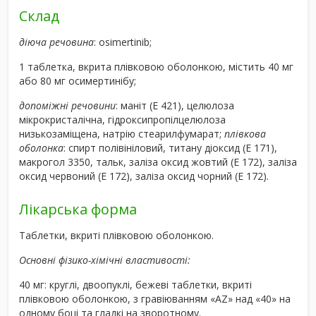
Склад
діюча речовина
: osimertinib;
1 таблетка, вкрита плівковою оболонкою, містить 40 мг
або 80 мг осимертинібу;
допоміжні речовини
: маніт (Е 421), целюлоза
мікрокристалічна, гідроксипропілцелюлоза
низькозаміщена, натрію стеарилфумарат;
плівкова
оболонка
: спирт полівініловий, титану діоксид (Е 171),
макрогол 3350, тальк, заліза оксид жовтий (Е 172), заліза
оксид червоний (Е 172), заліза оксид чорний (Е 172).
Лікарська форма
Таблетки, вкриті плівковою оболонкою.
Основні фізико-хімічні властивості:
40 мг: круглі, двоопуклі, бежеві таблетки, вкриті
плівковою оболонкою, з гравіюванням «AZ» над «40» на
одному боці та гладкі на зворотному.