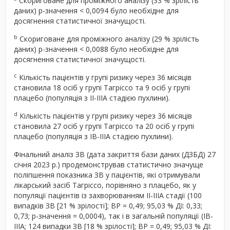
Скориговане для проміжного аналізу (33 % зрілість
даних) p-значення < 0,0094 було необхідне для
досягнення статистичної значущості.
b
Скориговане для проміжного аналізу (29 % зрілість
даних) p-значення < 0,0088 було необхідне для
досягнення статистичної значущості.
c
Кількість пацієнтів у групі ризику через 36 місяців
становила 18 осіб у групі Тагріссо та 9 осіб у групі
плацебо (популяція з II-IIIA стадією пухлини).
d
Кількість пацієнтів у групі ризику через 36 місяців
становила 27 осіб у групі Тагріссо та 20 осіб у групі
плацебо (популяція з IB-IIIA стадією пухлини).
Фінальний аналіз ЗВ (дата закриття бази даних (ДЗБД) 27
січня 2023 р.) продемонстрував статистично значуще
поліпшення показника ЗВ у пацієнтів, які отримували
лікарський засіб Тагріссо, порівняно з плацебо, як у
популяції пацієнтів із захворюванням ІІ-ІІІА стадії (100
випадків ЗВ [21 % зрілості]; ВР = 0,49; 95,03 % ДІ: 0,33;
0,73; р-значення = 0,0004), так і в загальній популяції (IB-
IIIA; 124 випадки ЗВ [18 % зрілості]; ВР = 0,49; 95,03 % ДІ: