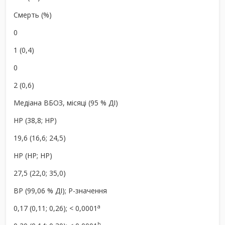
Смерть (%)
0
1 (0,4)
0
2 (0,6)
Медіана ВБОЗ, місяці (95 % ДІ)
НР (38,8; НР)
19,6 (16,6; 24,5)
НР (НР; НР)
27,5 (22,0; 35,0)
ВР (99,06 % ДІ); P-значення
a
0,17 (0,11; 0,26); < 0,0001
b