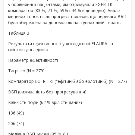
у порівнянні з пацієнтами, які отримували EGFR TKI-
компаратор (83 %, 71 %, 59% і 44 % відповідно). Аналіз
кінцевих точок після прогресії показав, що перевага ВБП
була збережена за допомогою наступних ліній терапії.
Таблиця 3
Результати ефективності у дослідженні FLAURA за
оцінкою дослідника
Параметр ефективності
Тагріссо (N = 279)
Компаратор EGFR TKI (гефітиніб або ерлотиніб) (N = 277)
ВБП (виживаність без прогресування)
Кількість подій (62 % зрілість даних)
136 (49)
206 (74)
Медіана ВБП, місяці (95 % ДІ)