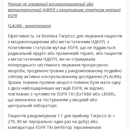
Раніше не лікований місцевопоширений або
метастатичний НДКРЛ з позитивним статусом мутації
EGFR
FLAURA - монотерапія
Ефективність та безпека Тагріссо для лікування пацієнтів
з місцевопоширеним або метастатичним НДКРЛ, з
позитивним статусом мутації EGFR, що не піддаються
радикальній хірургії або променевій терапії, або пацієнтів
з метастатичним НДКРЛ, які не отримували
попереднього системного лікування прогресуючої
хвороби, продемонстровані у рандомізованому подвійно
сліпому активно контрольованому дослідженні (FLAURA).
Зразки тканини пухлини хворого повинні були мати одну
з двох найпоширеніших мутацій EGFR, як відомо,
пов'язаних з чутливістю EGFR TKI (Ex19del або L858R),
що визначено за тестуванням у місцевій або
центральній лабораторії.
Пацієнтів рандомізували 1:1 для прийому Тагріссо (n =
279, 80 мг перорально один раз на добу) або
компаратора EGFR TKI (інгібітор тирозинкінази