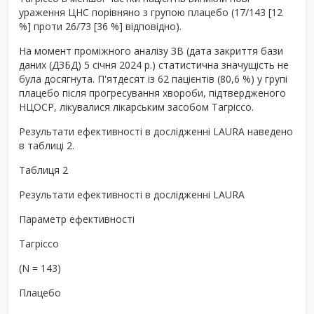
ураження ЦНС порівняно з групою плацебо (17/143 [12
%] проти 26/73 [36 %] відповідно).
На момент проміжного аналізу ЗВ (дата закриття бази
даних (ДЗБД) 5 січня 2024 р.) статистична значущість не
була досягнута. П'ятдесят із 62 пацієнтів (80,6 %) у групі
плацебо після прогресування хвороби, підтвердженого
НЦОСР, лікувалися лікарським засобом Тагріссо.
Результати ефективності в дослідженні LAURA наведено
в таблиці 2.
Таблиця 2
Результати ефективності в дослідженні LAURA
Параметр ефективності
Тагріссо
(N = 143)
Плацебо