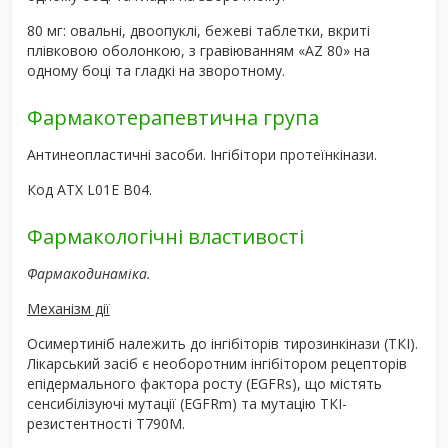
80 мг: овальні, двоопуклі, бежеві таблетки, вкриті
плівковою оболонкою, з гравіюванням «AZ 80» на
одному боці та гладкі на зворотному.
Фармакотерапевтична група
Антинеопластичні засоби. Інгібітори протеїнкінази.
Код АТХ L01E B04.
Фармакологічні властивості
Фармакодинаміка.
Механізм дії
Осимертиніб належить до інгібіторів тирозинкінази (ТКІ).
Лікарський засіб є необоротним інгібітором рецепторів
епідермального фактора росту (EGFRs), що містять
сенсибілізуючі мутації (EGFRm) та мутацію ТКІ-
резистентності T790M.