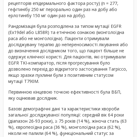
рецепторів епідермального фактора росту) (n = 277,
гефітинібу 250 мг перорально один раз на добу або
ерлотинібу 150 мг один раз на добу).
Рандомізація була розподілена за типом мутації EGFR
(Ex19del або L858R) та етнічною ознакою (монголоїдна
раса або не монголоїдна). Пацієнти отримували
досліджувану терапію до непереносимості лікування або
до визначення дослідником того, що пацієнт більше не
одержує клінічної користі. Для пацієнтів, які отримували
EGFR TKI-компаратор, після прогресування було
дозволено перехід до відкритого застосування Тагріссо,
якщо зразки пухлини були з позитивним статусом
мутації T790M.
Первинною кінцевою точкою ефективності була ВБП,
яку оцінював дослідник.
Базові демографічні дані та характеристики хвороби
загальної досліджуваної популяції: середній вік 64 роки
(діапазон 26-93 роки), ≥ 75 років (14 %), жіноча стать (63
%), європеоїдна раса (36 %), монголоїдна раса (62 %),
ніколи не палили (64 %), функціональний статус за