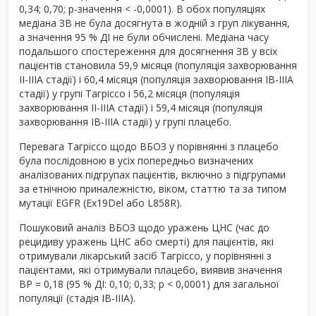
0,34; 0,70; р-значення < -0,0001). В обох популяціях
медіана ЗВ не була досягнута в жодній з груп лікування,
а значення 95 % ДІ не були обчислені. Медіана часу
подальшого спостереження для досягнення ЗВ у всіх
пацієнтів становила 59,9 місяця (популяція захворювання
II-IIІА стадії) і 60,4 місяця (популяція захворювання IB-IIІА
стадії) у групі Тагріссо і 56,2 місяця (популяція
захворювання II-IIІА стадії) і 59,4 місяця (популяція
захворювання IB-IIІА стадії) у групі плацебо.
Перевага Тагріссо щодо ВБОЗ у порівнянні з плацебо
була послідовною в усіх попередньо визначених
аналізованих підгрупах пацієнтів, включно з підгрупами
за етнічною приналежністю, віком, статтю та за типом
мутації EGFR (Ex19Del або L858R).
Пошуковий аналіз ВБОЗ щодо уражень ЦНС (час до
рецидиву уражень ЦНС або смерті) для пацієнтів, які
отримували лікарський засіб Тагріссо, у порівнянні з
пацієнтами, які отримували плацебо, виявив значення
ВР = 0,18 (95 % ДІ: 0,10; 0,33; p < 0,0001) для загальної
популяції (стадія IB-IIIA).