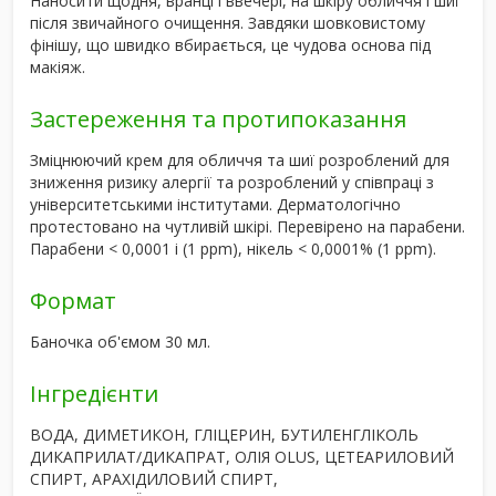
Наносити щодня, вранці і ввечері, на шкіру обличчя і шиї
після звичайного очищення. Завдяки шовковистому
фінішу, що швидко вбирається, це чудова
основа під
макіяж
.
Застереження та протипоказання
Зміцнюючий крем для обличчя та шиї розроблений для
зниження ризику алергії
та розроблений у співпраці з
університетськими інститутами. Дерматологічно
протестовано на чутливій шкірі.
Перевірено на парабени
.
Парабени < 0,0001 і (1 ppm), нікель < 0,0001% (1 ppm).
Формат
Баночка об'ємом 30 мл.
Інгредієнти
ВОДА, ДИМЕТИКОН, ГЛІЦЕРИН, БУТИЛЕНГЛІКОЛЬ
ДИКАПРИЛАТ/ДИКАПРАТ, ОЛІЯ OLUS, ЦЕТЕАРИЛОВИЙ
СПИРТ, АРАХІДИЛОВИЙ СПИРТ,