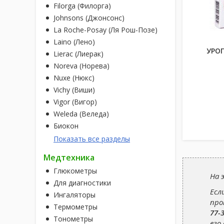
Filorga (Филорга)
Johnsons (Джонсонс)
La Roche-Posay (Ля Рош-Позе)
Laino (Лено)
УРОП
Lierac (Лиерак)
Noreva (Норева)
Nuxe (Нюкс)
Vichy (Виши)
Vigor (Вигор)
Weleda (Веледа)
Биокон
Показать все разделы
Медтехника
Глюкометры
На 
Для диагностики
Есл
Ингаляторы
про
Термометры
77-
Тонометры
его