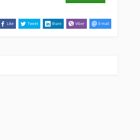
Like
Tweet
Share
Viber
E-mail