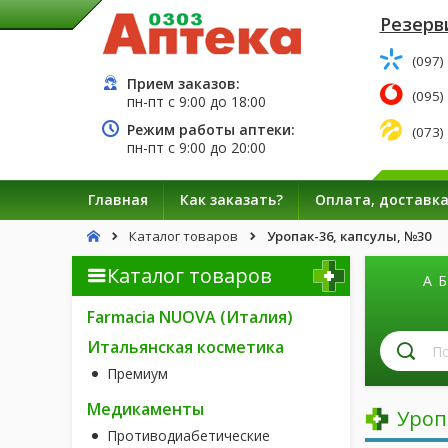
Резерв
(097)
Прием заказов:
(095)
пн-пт с
9:00
до
18:00
Режим работы аптеки:
(073)
пн-пт с
9:00
до
20:00
Главная
Как заказать?
Оплата, доставк
Каталог товаров
Уропак-36, капсулы, №30
Каталог товаров
А
Б
Farmacia NUOVA (Италия)
П
Итальянская косметика
л
Премиум
п
н
Медикаменты
Уроп
Противодиабетические