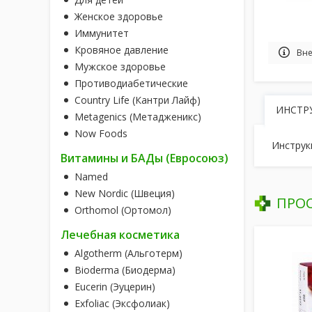
Женское здоровье
Иммунитет
Кровяное давление
Вне
Мужское здоровье
Противодиабетические
Country Life (Кантри Лайф)
ИНСТР
Metagenics (Метадженикс)
Now Foods
Инструк
Витамины и БАДы (Евросоюз)
Named
New Nordic (Швеция)
ПРО
Orthomol (Ортомол)
Лечебная косметика
Algotherm (Альготерм)
Bioderma (Биодерма)
Eucerin (Эуцерин)
Exfoliac (Эксфолиак)