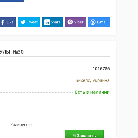
Like
Tweet
Share
Viber
E-mail
СУЛЫ, №30
1016786
Бихелс, Украина
Есть в наличии
Количество:
Заказать