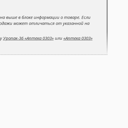
на выше в блоке информации о товаре. Если
родажи может отличаться от указанной на
су
Уропак-36 «Аптека 0303»
или
«Аптека 0303»
© 2005-2026 «Аптека 0303» - З Вами з 2005 року!
Лицензия на розничную продажу медикаментов
АE 194150