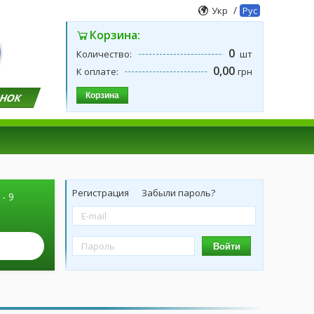
/
Укр
Рус
Корзина:
0
Количество:
шт
0,00
К оплате:
грн
Корзина
ОНОК
Регистрация
Забыли пароль?
 - 9
Войти