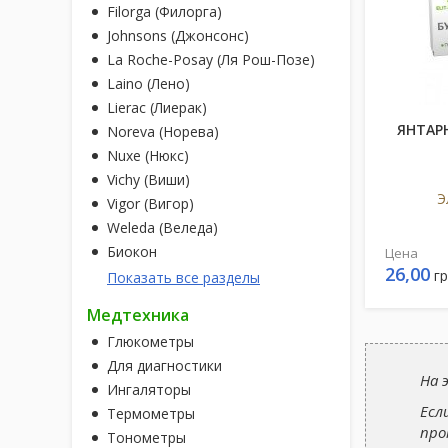
Filorga (Филорга)
Johnsons (Джонсонс)
La Roche-Posay (Ля Рош-Позе)
Laino (Лено)
Lierac (Лиерак)
ЯНТАРН
Noreva (Норева)
Nuxe (Нюкс)
Vichy (Виши)
Э
Vigor (Вигор)
Weleda (Веледа)
Биокон
Цена
26,00
гр
Показать все разделы
Медтехника
Глюкометры
Для диагностики
На 
Ингаляторы
Есл
Термометры
про
Тонометры