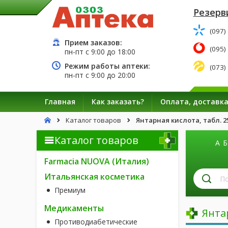
Резерв
(097)
Прием заказов:
(095)
пн-пт с
9:00
до
18:00
Режим работы аптеки:
(073)
пн-пт с
9:00
до
20:00
Главная
Как заказать?
Оплата, доставк
Каталог товаров
Янтарная кислота, табл. 2
Каталог товаров
А
Б
Farmacia NUOVA (Италия)
П
Итальянская косметика
л
Премиум
п
н
Медикаменты
Янта
Противодиабетические