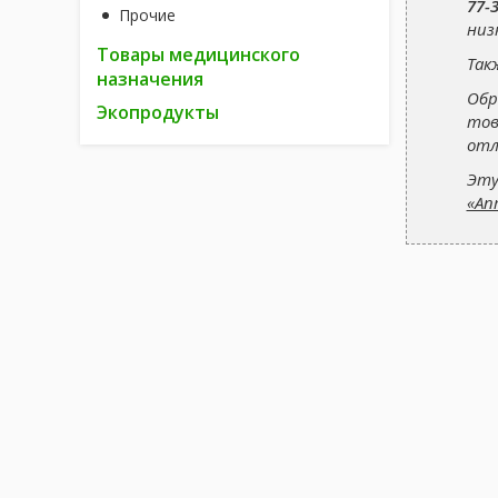
77-
Прочие
низ
Товары медицинского
Так
назначения
Обр
Экопродукты
тов
отл
Эту
«Ап