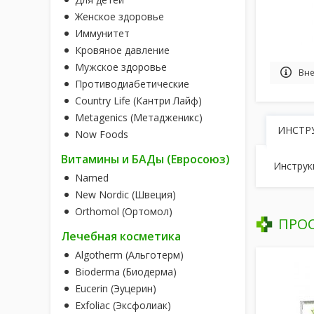
Женское здоровье
Иммунитет
Кровяное давление
Мужское здоровье
Вне
Противодиабетические
Country Life (Кантри Лайф)
Metagenics (Метадженикс)
ИНСТР
Now Foods
Витамины и БАДы (Евросоюз)
Инструк
Named
New Nordic (Швеция)
Orthomol (Ортомол)
ПРО
Лечебная косметика
Algotherm (Альготерм)
Bioderma (Биодерма)
Eucerin (Эуцерин)
Exfoliac (Эксфолиак)