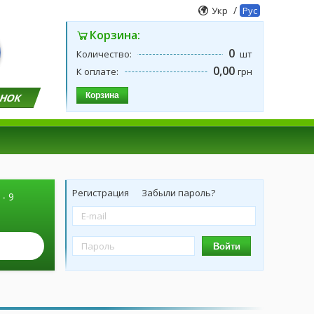
/
Укр
Рус
Корзина:
0
Количество:
шт
0,00
К оплате:
грн
Корзина
ОНОК
Регистрация
Забыли пароль?
 - 9
Войти