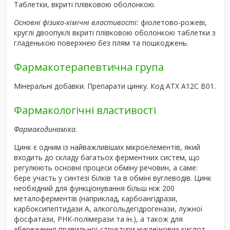
Таблетки, вкриті плівковою оболонкою.
Основні фізико-хімічні властивості:
фіолетово-рожеві,
круглі двоопуклі вкриті плівковою оболонкою таблетки з
гладенькою поверхнею без плям та пошкоджень.
Фармакотерапевтична група
Мінеральні добавки. Препарати цинку. Код АТХ А12С В01.
Фармакологічні властивості
Фармакодинаміка.
Цинк є одним із найважливіших мікроелементів, який
входить до складу багатьох ферментних систем, що
регулюють основні процеси обміну речовин, а саме:
бере участь у синтезі білків та в обміні вуглеводів. Цинк
необхідний для функціонування більш ніж 200
металоферментів (наприклад, карбоангідрази,
карбоксипептидази А, алкогольдегідрогенази, лужної
фосфатази, РНК-полімерази та ін.), а також для
збереження правильної структури нуклеїнових кислот,