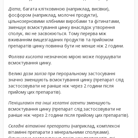
Дієта
, багата клітковиною (наприклад, висівки),
фосфором (наприклад, молочні продукти),
цільнозерновими хлібними виробами та фітинатами,
зменшує всмоктування цинку внаслідок утворення
сполук, які не засвоюються. Тому перерва між
вживанням вищезгаданих продуктів та прийомом
препаратів цинку повинна бути не менше ніж 2 години.
Фолієва кислота
незначною мірою може порушувати
всмоктування цинку.
Великі дози
заліза
при пероральному застосуванні
значно зменшують всмоктування цинку (препарат слід
застосовувати не раніше ніж через 2 години після
прийому цих препаратів).
Пеніциламін та інші хелатні агенти
зменшують
всмоктування цинку (препарат слід застосовувати не
раніше ніж через 2 години після прийому цих препаратів).
Складні вітамінні препарати
(наприклад, комплексні
вітамінні препарати з мінеральними сполуками).