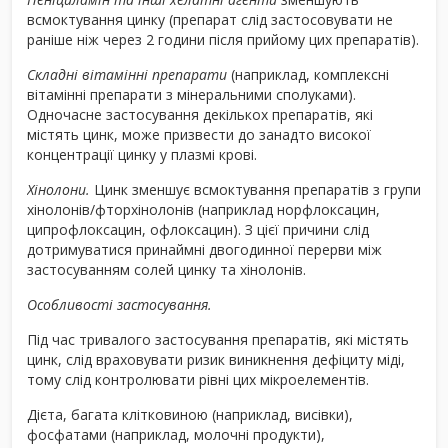
всмоктування цинку (препарат слід застосовувати не
раніше ніж через 2 години після прийому цих препаратів).
Складні вітамінні препарати
(наприклад, комплексні
вітамінні препарати з мінеральними сполуками).
Одночасне застосування декількох препаратів, які
містять цинк, може призвести до занадто високої
концентрації цинку у плазмі крові.
Хінолони.
Цинк зменшує всмоктування препаратів з групи
хінолонів/фторхінолонів (наприклад норфлоксацин,
ципрофлоксацин, офлоксацин). З цієї причини слід
дотримуватися принаймні двогодинної перерви між
застосуванням солей цинку та хінолонів.
Особливості застосування.
Під час тривалого застосування препаратів, які містять
цинк, слід враховувати ризик виникнення дефіциту міді,
тому слід контролювати рівні цих мікроелементів.
Дієта, багата клітковиною (наприклад, висівки),
фосфатами (наприклад, молочні продукти),