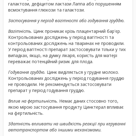
галактози, дефіцитом лактази Лаппа або порушенням
всмоктування глюкози та галактози.
Застосування у період вагітності або годування груддю.
Вагітність.
Цинк проникає крізь плацентарний бар'єр.
Контрольованих досліджень у період вагітності та
контрольованих досліджень на тваринах не проводили.
У період вагітності препарат застосовувати тільки у тих
випадках, якщо, на думку лікаря, користь для матері
переважає потенційний ризик для плода.
Годування груддю.
Цинк виділяється у грудне молоко.
Контрольованих досліджень у період годування груддю
не проводили. Не рекомендується застосовувати
препарат у період годування груддю.
Вплив на фертильність.
Немає даних стосовно того,
якою мірою застосування продукту Цинктерал впливає
на фертильність.
Здатність впливати на швидкість реакції при керуванні
автотранспортом або іншими механізмами.