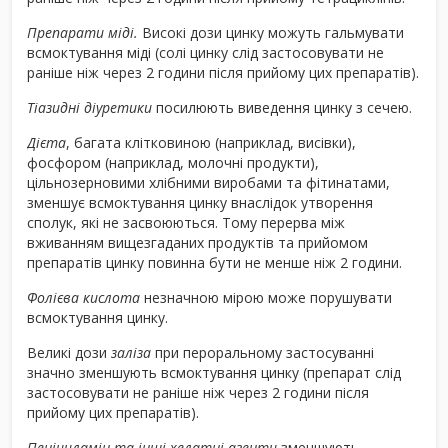
Препарати міді.
Високі дози цинку можуть гальмувати
всмоктування міді (солі цинку слід застосовувати не
раніше ніж через 2 години після прийому цих препаратів).
Тіазидні діуретики
посилюють виведення цинку з сечею.
Дієта
, багата клітковиною (наприклад, висівки),
фосфором (наприклад, молочні продукти),
цільнозерновими хлібними виробами та фітинатами,
зменшує всмоктування цинку внаслідок утворення
сполук, які не засвоюються. Тому перерва між
вживанням вищезгаданих продуктів та прийомом
препаратів цинку повинна бути не менше ніж 2 години.
Фолієва кислота
незначною мірою може порушувати
всмоктування цинку.
Великі дози
заліза
при пероральному застосуванні
значно зменшують всмоктування цинку (препарат слід
застосовувати не раніше ніж через 2 години після
прийому цих препаратів).
Пеніциламін та інші хелатні агенти
зменшують