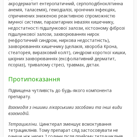
акродерматит ентеропатичний, серпоподібноклітинна
анемія, таласемія), гемодіалізі, хронічних інфекціях,
спричинених зниженою реактивною спроможністю
імунної системи, паразитарних інвазіях кишечнику,
недостатності підшлункової залози, кістозному фіброзі
підшлункової залози, захворюваннях нирок
(нефротичний синдром, ниркова недостатність),
захворюваннях кишечнику (целіакія, хвороба Крона,
стеаторея, виразковий коліт), синдромі короткої кишки,
шкірних захворюваннях (ексфоліативний дерматит,
псоріаз), тривалому стресі, травмах, дієтах.
Протипоказання
Підвищена чутливість до будь-якого компонента
препарату.
Взаємодія з іншими лікарськими засобами та інші види
взаємодій.
Тетрацикліни.
Цинктерал зменшує всмоктування
тетрациклінів. Тому препарат слід застосовувати не
раніше ніж через 2 години після прийому тетрациклінів.