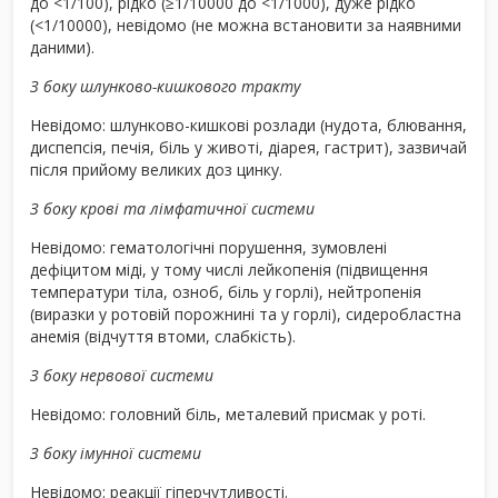
до <1/100), рідко (≥1/10000 до <1/1000), дуже рідко
(<1/10000), невідомо (не можна встановити за наявними
даними).
З боку шлунково-кишкового тракту
Невідомо: шлунково-кишкові розлади (нудота, блювання,
диспепсія, печія, біль у животі, діарея, гастрит), зазвичай
після прийому великих доз цинку.
З боку крові та лімфатичної системи
Невідомо: гематологічні порушення, зумовлені
дефіцитом міді, у тому числі лейкопенія (підвищення
температури тіла, озноб, біль у горлі), нейтропенія
(виразки у ротовій порожнині та у горлі), сидеробластна
анемія (відчуття втоми, слабкість).
З боку нервової системи
Невідомо: головний біль, металевий присмак у роті.
З боку імунної системи
Невідомо: реакції гіперчутливості.