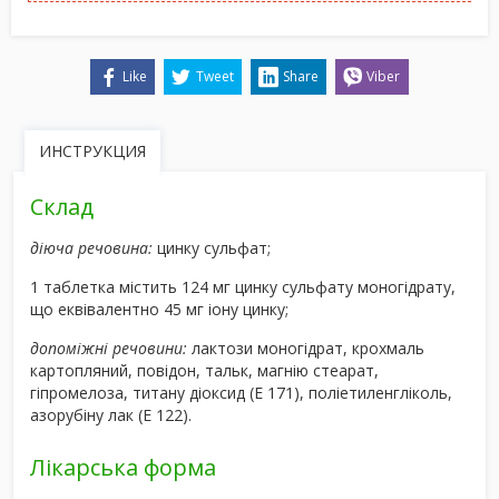
Like
Tweet
Share
Viber
ИНСТРУКЦИЯ
Склад
діюча речовина:
цинку сульфат;
1 таблетка містить 124 мг цинку сульфату моногідрату,
що еквівалентно 45 мг іону цинку;
допоміжні речовини:
лактози моногідрат, крохмаль
картопляний, повідон, тальк, магнію стеарат,
гіпромелоза, титану діоксид (Е 171), поліетиленгліколь,
азорубіну лак (Е 122).
Лікарська форма