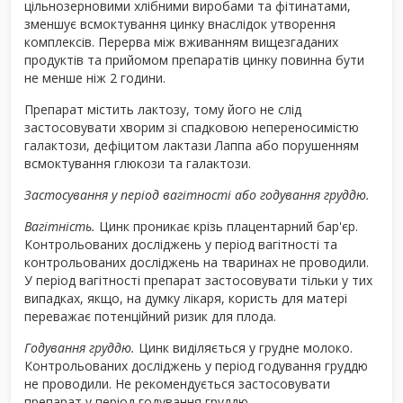
цільнозерновими хлібними виробами та фітинатами,
зменшує всмоктування цинку внаслідок утворення
комплексів. Перерва між вживанням вищезгаданих
продуктів та прийомом препаратів цинку повинна бути
не менше ніж 2 години.
Препарат містить лактозу, тому його не слід
застосовувати хворим зі спадковою непереносимістю
галактози, дефіцитом лактази Лаппа або порушенням
всмоктування глюкози та галактози.
Застосування у період вагітності або годування груддю.
Вагітність.
Цинк проникає крізь плацентарний бар'єр.
Контрольованих досліджень у період вагітності та
контрольованих досліджень на тваринах не проводили.
У період вагітності препарат застосовувати тільки у тих
випадках, якщо, на думку лікаря, користь для матері
переважає потенційний ризик для плода.
Годування груддю.
Цинк виділяється у грудне молоко.
Контрольованих досліджень у період годування груддю
не проводили. Не рекомендується застосовувати
препарат у період годування груддю.