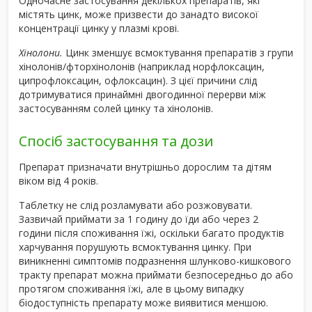
Одночасне застосування декількох препаратів, які
містять цинк, може призвести до занадто високої
концентрації цинку у плазмі крові.
Хінолони.
Цинк зменшує всмоктування препаратів з групи
хінолонів/фторхінолонів (наприклад норфлоксацин,
ципрофлоксацин, офлоксацин). З цієї причини слід
дотримуватися принаймні двогодинної перерви між
застосуванням солей цинку та хінолонів.
Спосіб застосування та дози
Препарат призначати внутрішньо дорослим та дітям
віком від 4 років.
Таблетку не слід розламувати або розжовувати.
Зазвичай приймати за 1 годину до їди або через 2
години після споживання їжі, оскільки багато продуктів
харчування порушують всмоктування цинку. При
виникненні симптомів подразнення шлунково-кишкового
тракту препарат можна приймати безпосередньо до або
протягом споживання їжі, але в цьому випадку
біодоступність препарату може виявитися меншою.