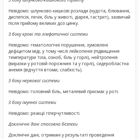
Невідомо: шлунково-кишкові розлади (нудота, блювання,
диспепсія, печія, біль у животі, діарея, гастрит), зазвичай
після прийому великих доз цинку.
З боку крові та лімфатичної системи
Невідомо: гематологічні порушення, зумовлені
дефіцитом міді, у тому числі лейкопенія (підвищення
температури тіла, озноб, біль у горлі), нейтропенія
(виразки у ротовій порожнині та у горлі), сидеробластна
анемія (відчуття втоми, слабкість).
З боку нервової системи
Невідомо: головний біль, металевий присмак у роті.
З боку імунної системи
Невідомо: реакції гіперчутливості.
Доклінічні дані стосовно безпеки
Доклінічні дані, отримані у результаті проведення