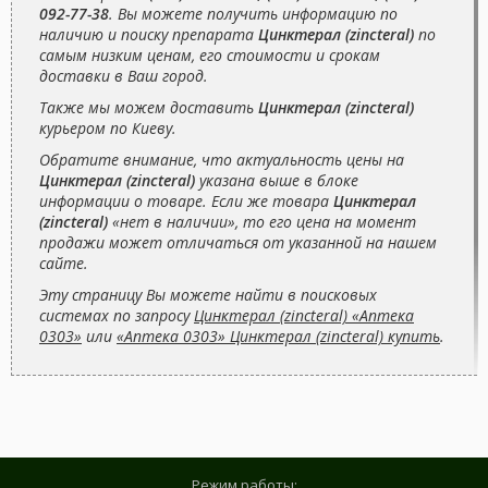
092-77-38
. Вы можете получить информацию по
наличию и поиску препарата
Цинктерал (zincteral)
по
самым низким ценам, его стоимости и срокам
доставки в Ваш город.
Также мы можем доставить
Цинктерал (zincteral)
курьером по Киеву.
Обратите внимание, что актуальность цены на
Цинктерал (zincteral)
указана выше в блоке
информации о товаре. Если же товара
Цинктерал
(zincteral)
«нет в наличии», то его цена на момент
продажи может отличаться от указанной на нашем
сайте.
Эту страницу Вы можете найти в поисковых
системах по запросу
Цинктерал (zincteral) «Аптека
0303»
или
«Аптека 0303» Цинктерал (zincteral) купить
.
Режим работы: