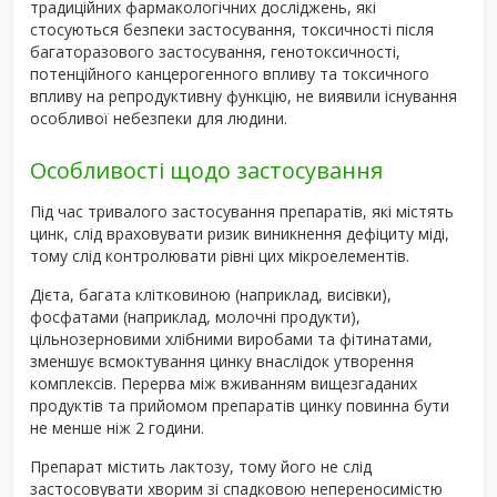
традиційних фармакологічних досліджень, які
стосуються безпеки застосування, токсичності після
багаторазового застосування, генотоксичності,
потенційного канцерогенного впливу та токсичного
впливу на репродуктивну функцію, не виявили існування
особливої небезпеки для людини.
Особливості щодо застосування
Під час тривалого застосування препаратів, які містять
цинк, слід враховувати ризик виникнення дефіциту міді,
тому слід контролювати рівні цих мікроелементів.
Дієта, багата клітковиною (наприклад, висівки),
фосфатами (наприклад, молочні продукти),
цільнозерновими хлібними виробами та фітинатами,
зменшує всмоктування цинку внаслідок утворення
комплексів. Перерва між вживанням вищезгаданих
продуктів та прийомом препаратів цинку повинна бути
не менше ніж 2 години.
Препарат містить лактозу, тому його не слід
застосовувати хворим зі спадковою непереносимістю