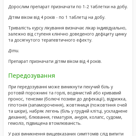
Дорослим препарат призначати по 1-2 таблетки на добу.
Дітям віком від 4 років - по 1 таблетці на добу.
Тривалість курсу лікування визначає лікар індивідуально,
залежно від ступеня клінічно доведеного дефіциту цинку
та досягнутого терапевтичного ефекту.
Діти.
Препарат призначати дітям віком від 4 років.
Передозування
При передозуванні може виникнути пекучий біль у
ротовій порожнині та горлі, водянистий або кривавий
пронос, тенезми (болючі позиви до дефекації), відрижка,
гіпотонія (запаморочення), жовтяниця (пожовтіння очей
та шкіри), набряк легень (біль у грудній клітці, ускладнене
дихання), блювання, гематурія, анурія, колапс, судоми,
гемоліз, підвищена втомлюваність.
У разі виникнення вищевказаних симптомів слід випити