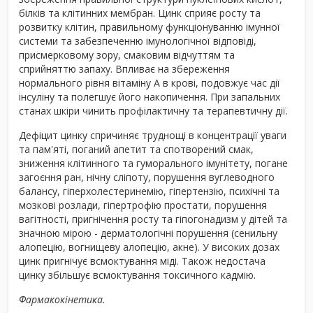
білків та клітинних мембран. Цинк сприяє росту та
розвитку клітин, правильному функціонуванню імунної
системи та забезпеченню імунологічної відповіді,
присмерковому зору, смаковим відчуттям та
сприйняттю запаху. Впливає на збереження
нормального рівня вітаміну А в крові, подовжує час дії
інсуліну та полегшує його накопичення. При запальних
станах шкіри чинить профілактичну та терапевтичну дії.
Дефіцит цинку спричиняє труднощі в концентрації уваги
та пам'яті, поганий апетит та спотворений смак,
зниження клітинного та гуморального імунітету, погане
загоєння ран, нічну сліпоту, порушення вуглеводного
балансу, гіперхолестеринемію, гіпертензію, психічні та
мозкові розлади, гіпертрофію простати, порушення
вагітності, пригнічення росту та гіпогонадизм у дітей та
значною мірою - дерматологічні порушення (сенильну
алопецію, вогнищеву алопецію, акне). У високих дозах
цинк пригнічує всмоктування міді. Також недостача
цинку збільшує всмоктування токсичного кадмію.
Фармакокінетика.