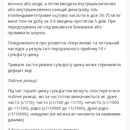
молока або води, а потім вводити внутрішньом'язово
або внутрішньовенно кальцій динатрієву сіль
етилендіамінтетрамін-оцтової кислоти в дозі 50-75 мг/кг
маси тіла на добу за 3-6 введень протягом 5 днів. При
передозуванні не слід викликати блювання або
промивати шлунок.
Повідомлялося про розвиток гіперглікемії та летальний
наслідок у результаті перорального прийому 10 г
сульфату цинку.
Тривале застосування сульфату цинку може спричинити
дефіцит міді.
Побічні реакції.
Під час терапії цинку сульфатом можуть спостерігатися
побічні реакції, які за частотою визначаються як: дуже
часто (≥1/10), часто (≥1/100 до <1/10), нечасто (≥1/1000
до <1/100), рідко (≥1/10000 до <1/1000), дуже рідко
(<1/10000), невідомо (не можна встановити за наявними
даними).
З боку шлунково-кишкового тракту