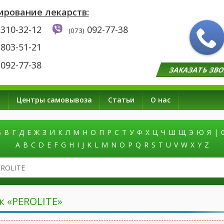
ирование лекарств:
310-32-12
092-77-38
(073)
803-51-21
092-77-38
ЗАКАЗАТЬ ЗВ
а
Центры самовывоза
Статьи
О нас
Б
В
Г
Д
Е
Ж
З
И
К
Л
М
Н
О
П
Р
С
Т
У
Ф
Х
Ц
Ч
Ш
Щ
Э
Ю
Я
|
0
A
B
C
D
E
F
G
H
I
J
K
L
M
N
O
P
Q
R
S
T
U
V
W
X
Y
Z
оиск
екарств
о
азванию
к «PEROLITE»