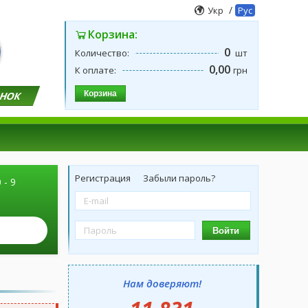
/
Укр
Рус
Корзина:
0
Количество:
шт
0,00
К оплате:
грн
Корзина
ОНОК
Регистрация
Забыли пароль?
 - 9
Войти
Нам доверяют!