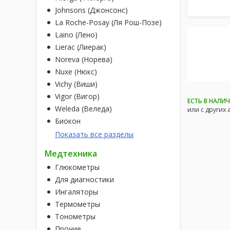
Johnsons (Джонсонс)
La Roche-Posay (Ля Рош-Позе)
Laino (Лено)
Lierac (Лиерак)
Noreva (Норева)
Nuxe (Нюкс)
Vichy (Виши)
Vigor (Вигор)
ЕСТЬ В НАЛИ
Weleda (Веледа)
или с других 
Биокон
Показать все разделы
Медтехника
Глюкометры
Для диагностики
Ингаляторы
Термометры
Тонометры
Прочие